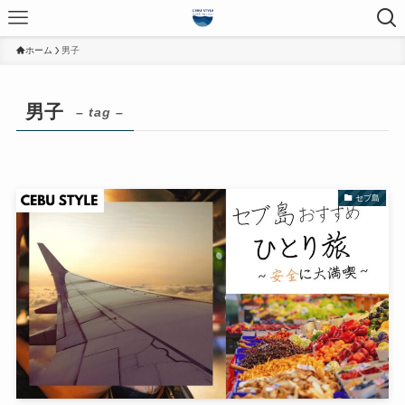
ホーム
男子
男子
– tag –
セブ島